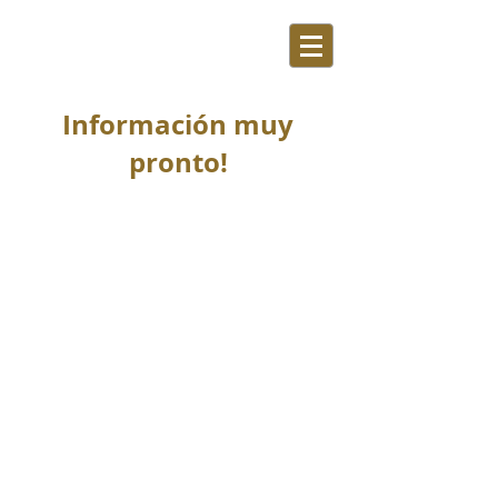
Información muy
pronto!
Como Colaborar
Gracias por acercarte!
Como colaborar?
Para continuar con este servicio, se