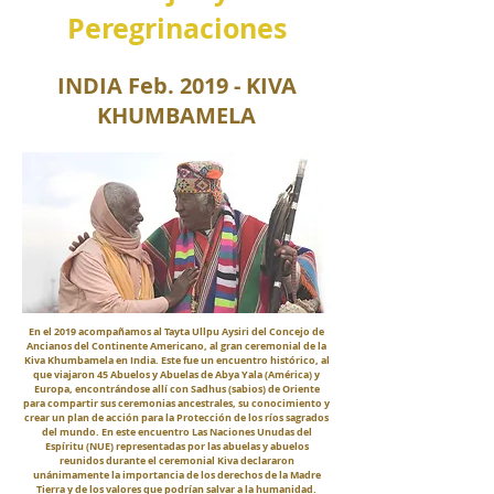
Peregrinaciones
INDIA Feb. 2019 - KIVA
KHUMBAMELA
En el 2019 acompañamos al Tayta Ullpu Aysiri del Concejo de
Ancianos del Continente Americano, al gran ceremonial de la
Kiva Khumbamela en India. Este fue un encuentro histórico, al
que viajaron 45 Abuelos y Abuelas de Abya Yala (América) y
Europa, encontrándose allí con Sadhus (sabios) de Oriente
para compartir sus ceremonias ancestrales, su conocimiento y
crear un plan de acción para la Protección de los ríos sagrados
del mundo. En este encuentro Las Naciones Unudas del
Espíritu (NUE) representadas por las abuelas y abuelos
reunidos durante el ceremonial Kiva declararon
unánimamente la importancia de los derechos de la Madre
Tierra y de los valores que podrían salvar a la humanidad.