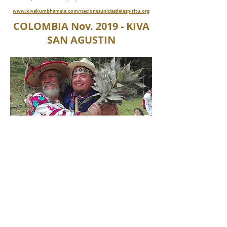
www.kivakumbhamela.com/nacionesunidasdelespiritu.org
COLOMBIA Nov. 2019 - KIVA
SAN AGUSTIN
Fuimos Partícipes activos del Ceremonial Kiva
en San Agustín Colombia-noviembre 2019
A través de una campaña de acción y
comunicación, talleres, festivales y rifas
logramos colectivamente juntar los fondos
necesarios para que Wüsüwül Wirka a Pana,
representante del pueblo Günün a Küna
(Tehuelche)
de la Patagonia Argentina, pudiera viajar junto
con representantes del Quinto Sol a Colombia
y participar del III ENCUENTRO